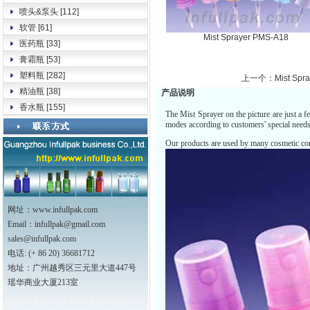
喷头&泵头
[112]
软管
[61]
Mist Sprayer PMS-A18
医药瓶
[33]
膏霜瓶
[53]
塑料瓶
[282]
上一个：Mist Spra
精油瓶
[38]
产品说明
香水瓶
[155]
The
Mist Sprayer
on the picture are just a
modes according to customers' special needs
Our products are used by many cosmetic comp
网址：www.infullpak.com
Email：
infullpak@gmail.com
sales@infullpak.com
电话: (+ 86 20) 36681712
地址：广州越秀区三元里大道447号
瑶华商业大厦213室