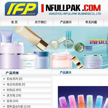
首 页
关于我们
产品展示
常见问题
产品展示
彩妆系列
[0]
食品包装瓶
[0]
铝制品
[60]
真空瓶
[28]
套装
[44]
塑料盖&内塞
[134]