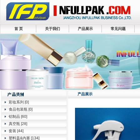
首 页
关于我们
产品展示
常见问题
产品展示
彩妆系列
[0]
食品包装瓶
[0]
铝制品
[60]
真空瓶
[28]
套装
[44]
塑料盖&内塞
[134]