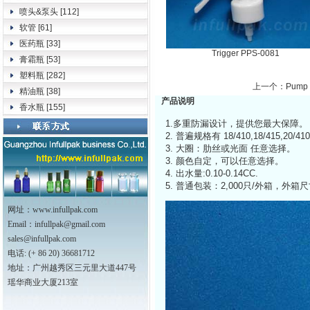
喷头&泵头
[112]
软管
[61]
医药瓶
[33]
Trigger PPS-0081
膏霜瓶
[53]
塑料瓶
[282]
上一个：Pump 
精油瓶
[38]
产品说明
香水瓶
[155]
1.多重防漏设计，提供您最大保障。
2. 普遍规格有 18/410,18/415,20/410,2
3. 大圈：肋丝或光面 任意选择。
3. 颜色自定，可以任意选择。
4. 出水量:0.10-0.14CC.
5. 普通包装：2,000只/外箱，外箱尺寸
网址：www.infullpak.com
Email：
infullpak@gmail.com
sales@infullpak.com
电话: (+ 86 20) 36681712
地址：广州越秀区三元里大道447号
瑶华商业大厦213室